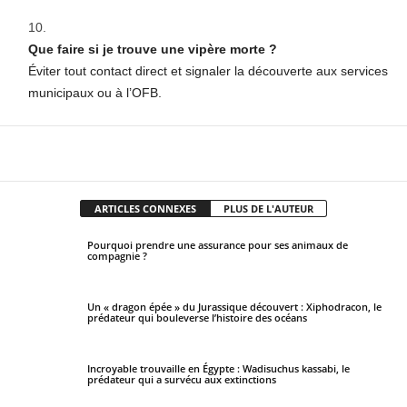
Que faire si je trouve une vipère morte ?
Éviter tout contact direct et signaler la découverte aux services
municipaux ou à l’OFB.
Facebook
X
Pinterest
WhatsApp
ARTICLES CONNEXES
PLUS DE L'AUTEUR
Pourquoi prendre une assurance pour ses animaux de
compagnie ?
Un « dragon épée » du Jurassique découvert : Xiphodracon, le
prédateur qui bouleverse l’histoire des océans
Incroyable trouvaille en Égypte : Wadisuchus kassabi, le
prédateur qui a survécu aux extinctions