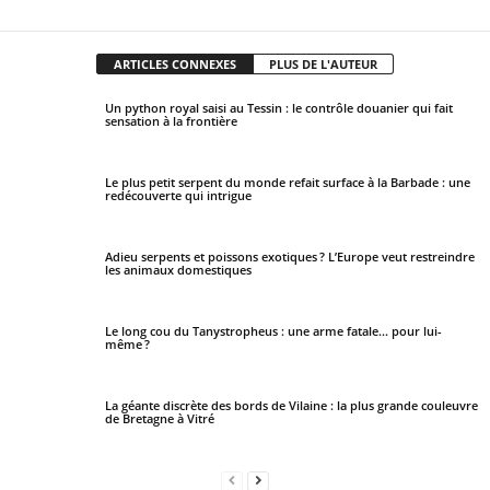
ARTICLES CONNEXES
PLUS DE L'AUTEUR
Un python royal saisi au Tessin : le contrôle douanier qui fait
sensation à la frontière
Le plus petit serpent du monde refait surface à la Barbade : une
redécouverte qui intrigue
Adieu serpents et poissons exotiques ? L’Europe veut restreindre
les animaux domestiques
Le long cou du Tanystropheus : une arme fatale… pour lui-
même ?
La géante discrète des bords de Vilaine : la plus grande couleuvre
de Bretagne à Vitré