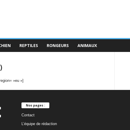
CHIEN
REPTILES
RONGEURS
ANIMAUX
)
region= »eu »]
Nos pages :
Contact
L’équipe de rédaction