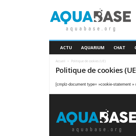
A
q
u
a
b
a
s
ACTU
AQUARIUM
CHAT
e
Accueil
Politique de cookies (UE)
Politique de cookies (UE
[cmplz-document type= »cookie-statement » 