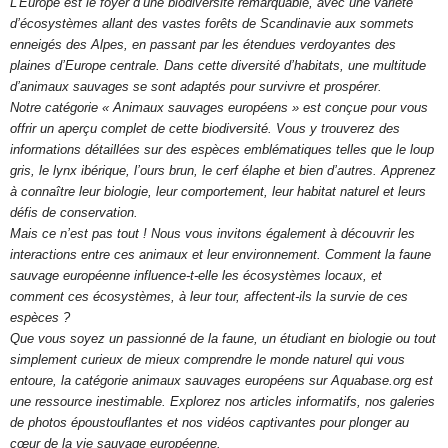
L’Europe est le foyer d’une biodiversité remarquable, avec une variété
d’écosystèmes allant des vastes forêts de Scandinavie aux sommets
enneigés des Alpes, en passant par les étendues verdoyantes des
plaines d’Europe centrale. Dans cette diversité d’habitats, une multitude
d’animaux sauvages se sont adaptés pour survivre et prospérer.
Notre catégorie « Animaux sauvages européens » est conçue pour vous
offrir un aperçu complet de cette biodiversité. Vous y trouverez des
informations détaillées sur des espèces emblématiques telles que le loup
gris, le lynx ibérique, l’ours brun, le cerf élaphe et bien d’autres. Apprenez
à connaître leur biologie, leur comportement, leur habitat naturel et leurs
défis de conservation.
Mais ce n’est pas tout ! Nous vous invitons également à découvrir les
interactions entre ces animaux et leur environnement. Comment la faune
sauvage européenne influence-t-elle les écosystèmes locaux, et
comment ces écosystèmes, à leur tour, affectent-ils la survie de ces
espèces ?
Que vous soyez un passionné de la faune, un étudiant en biologie ou tout
simplement curieux de mieux comprendre le monde naturel qui vous
entoure, la catégorie animaux sauvages européens sur Aquabase.org est
une ressource inestimable. Explorez nos articles informatifs, nos galeries
de photos époustouflantes et nos vidéos captivantes pour plonger au
cœur de la vie sauvage européenne.