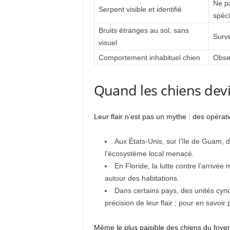
Ne pa
Serpent visible et identifié
spéci
Bruits étranges au sol, sans
Surve
visuel
Comportement inhabituel chien
Obser
Quand les chiens dev
Leur flair n’est pas un mythe : des opéra
Aux États-Unis, sur l’île de Guam, 
l’écosystème local menacé.
En Floride, la lutte contre l’arrivé
autour des habitations.
Dans certains pays, des unités cyno
précision de leur flair ; pour en savo
Même le plus paisible des chiens du foyer 