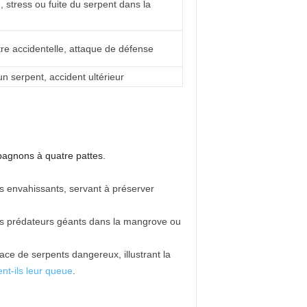
 stress ou fuite du serpent dans la
re accidentelle, attaque de défense
un serpent, accident ultérieur
mpagnons à quatre pattes.
ts envahissants, servant à préserver
r ces prédateurs géants dans la mangrove ou
ace de serpents dangereux, illustrant la
nt-ils leur queue
.