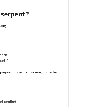
 serpent ?
OFB)
:
ensif.
urisé.
pagnie. En cas de morsure, contactez
si négligé