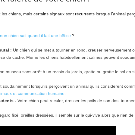
z les chiens, mais certains signaux sont récurrents lorsque l’animal perç
on chien sait quand il fait une bêtise
?
utal :
Un chien qui se met à tourner en rond, creuser nerveusement ou
se de caché. Même les chiens habituellement calmes peuvent soudain r
n museau sans arrêt à un recoin du jardin, gratte ou gratte le sol en si
t soudainement lorsqu’ils perçoivent un animal qu’ils considèrent com
imaux et communication humaine
.
udents :
Votre chien peut reculer, dresser les poils de son dos, tourner 
gard fixé, oreilles dressées, il semble sur le qui-vive alors que rien de 