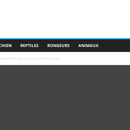
CHIEN
REPTILES
RONGEURS
ANIMAUX
portements-clés chez votre chien à ne pas...