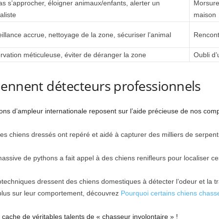
s s’approcher, éloigner animaux/enfants, alerter un
Morsure,
aliste
maison
illance accrue, nettoyage de la zone, sécuriser l’animal
Rencont
vation méticuleuse, éviter de déranger la zone
Oubli d’
iennent détecteurs professionnels
tions d’ampleur internationale reposent sur l’aide précieuse de nos co
des chiens dressés ont repéré et aidé à capturer des milliers de serpen
e massive de pythons a fait appel à des chiens renifleurs pour localise
techniques dressent des chiens domestiques à détecter l’odeur et la tr
ir plus sur leur comportement, découvrez
Pourquoi certains chiens chasse
cache de véritables talents de « chasseur involontaire » !