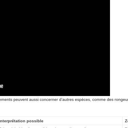
tements peuvent aussi concerner d’autres espèces, comme des rongeurs
Interprétation possible
Z