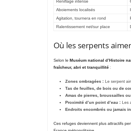
Reniflage intense
Aboiements localisés
Agitation, tournera en rond
Ralentissement net/sur place
Où les serpents aiment
Selon le
Muséum national d’Histoire na
fraîcheur, abri et tranquillité
:
Zones ombragées :
Le serpent aime
Tas de feuilles, de bois ou de c
Amas de pierres, broussailles ou 
Proximité d’un point d’eau :
Les a
Endroits encombrés ou jamais in
Ces refuges deviennent plus attractifs pen
France métropolitaine.