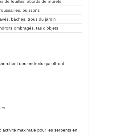
as de feuilles, abords de murets
roussailles, buissons
avés, bâches, trous du jardin
ndroits ombragés, tas d’objets
 cherchent des endroits qui offrent
urs.
d’activité maximale pour les serpents en