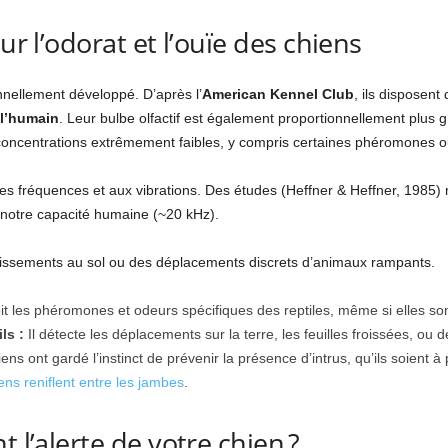
ur l’odorat et l’ouïe des chiens
nellement développé. D’après l’
American Kennel Club
, ils disposent
 l’humain
. Leur bulbe olfactif est également proportionnellement plus 
oncentrations extrêmement faibles, y compris certaines phéromones ou
tes fréquences et aux vibrations. Des études (Heffner & Heffner, 1985)
 notre capacité humaine (~20 kHz).
bruissements au sol ou des déplacements discrets d’animaux rampants.
t les phéromones et odeurs spécifiques des reptiles, même si elles sont
ls :
Il détecte les déplacements sur la terre, les feuilles froissées, o
s ont gardé l’instinct de prévenir la présence d’intrus, qu’ils soient à 
ens reniflent entre les jambes
.
 l’alerte de votre chien ?