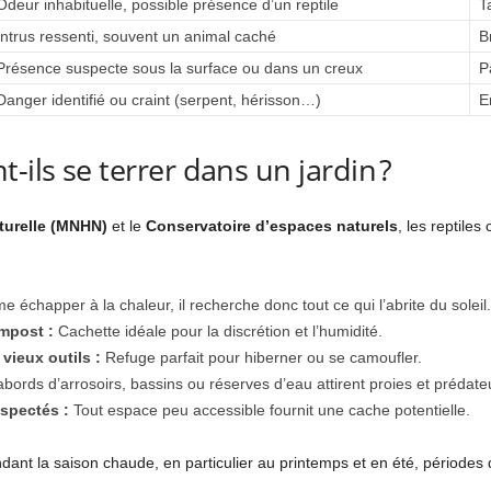
Odeur inhabituelle, possible présence d’un reptile
T
Intrus ressenti, souvent un animal caché
B
Présence suspecte sous la surface ou dans un creux
P
Danger identifié ou craint (serpent, hérisson…)
E
-ils se terrer dans un jardin ?
turelle (MNHN)
et le
Conservatoire d’espaces naturels
, les reptiles
 échapper à la chaleur, il recherche donc tout ce qui l’abrite du soleil.
ompost :
Cachette idéale pour la discrétion et l’humidité.
vieux outils :
Refuge parfait pour hiberner ou se camoufler.
bords d’arrosoirs, bassins ou réserves d’eau attirent proies et prédate
spectés :
Tout espace peu accessible fournit une cache potentielle.
dant la saison chaude, en particulier au printemps et en été, périodes 