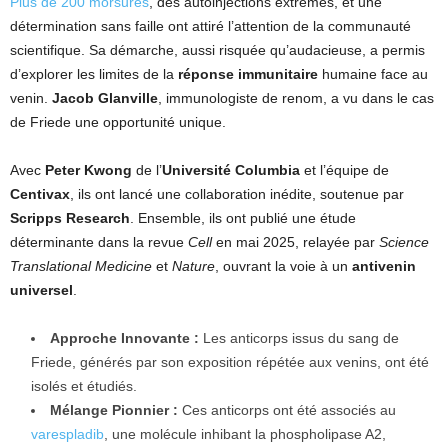
Plus de 200 morsures
, des autoinjections extrêmes, et une
détermination sans faille ont attiré l’attention de la communauté
scientifique. Sa démarche, aussi risquée qu’audacieuse, a permis
d’explorer les limites de la
réponse immunitaire
humaine face au
venin.
Jacob Glanville
, immunologiste de renom, a vu dans le cas
de Friede une opportunité unique.
Avec
Peter Kwong
de l’
Université Columbia
et l’équipe de
Centivax
, ils ont lancé une collaboration inédite, soutenue par
Scripps Research
. Ensemble, ils ont publié une étude
déterminante dans la revue
Cell
en mai 2025, relayée par
Science
Translational Medicine
et
Nature
, ouvrant la voie à un
antivenin
universel
.
Approche Innovante :
Les anticorps issus du sang de
Friede, générés par son exposition répétée aux venins, ont été
isolés et étudiés.
Mélange Pionnier :
Ces anticorps ont été associés au
varespladib
, une molécule inhibant la phospholipase A2,