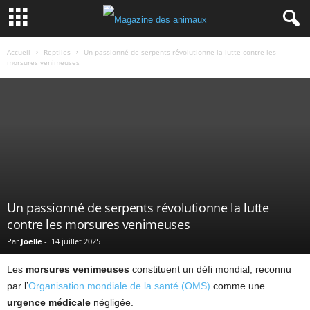
Accueil
Reptiles
Un passionné de serpents révolutionne la lutte contre les
morsures venimeuses
Un passionné de serpents révolutionne la lutte
contre les morsures venimeuses
Par
Joelle
-
14 juillet 2025
Les
morsures venimeuses
constituent un défi mondial, reconnu
par l’
Organisation mondiale de la santé (OMS)
comme une
urgence médicale
négligée.