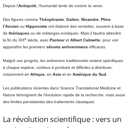
Depuis l’
Antiquité
, l’humanité tente de contrer le venin.
Des figures comme
Théophraste
,
Galien
,
Nicandre
,
Pline
l’Ancien
ou
Hippocrate
ont élaboré des remèdes, souvent à base
de
thériaques
ou de mélanges exotiques. Mais il faudra attendre
e
la fin du XIX
siècle, avec
Pasteur
et
Albert Calmette
, pour voir
apparaître les premiers
sérums antivenimeux
efficaces.
Malgré ces progrès, les antivenins traditionnels restent spécifiques
à chaque espèce, coûteux à produire et difficiles à distribuer,
notamment en
Afrique
, en
Asie
et en
Amérique du Sud
.
Les publications récentes dans
Science Translational Medicine
et
Nature
témoignent de l’évolution rapide de la recherche, mais aussi
des limites persistantes des traitements classiques.
La révolution scientifique : vers un