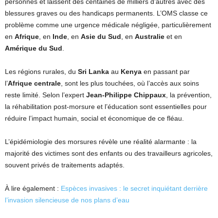
personnes et laissent des centaines de milliers d’autres avec des
blessures graves ou des handicaps permanents. L’OMS classe ce
problème comme une urgence médicale négligée, particulièrement
en
Afrique
, en
Inde
, en
Asie du Sud
, en
Australie
et en
Amérique du Sud
.
Les régions rurales, du
Sri Lanka
au
Kenya
en passant par
l’
Afrique centrale
, sont les plus touchées, où l’accès aux soins
reste limité. Selon l’expert
Jean-Philippe Chippaux
, la prévention,
la réhabilitation post-morsure et l’éducation sont essentielles pour
réduire l’impact humain, social et économique de ce fléau.
L’épidémiologie des morsures révèle une réalité alarmante : la
majorité des victimes sont des enfants ou des travailleurs agricoles,
souvent privés de traitements adaptés.
À lire également :
Espèces invasives : le secret inquiétant derrière
l’invasion silencieuse de nos plans d’eau