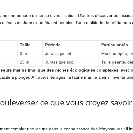
dans une période d’intense diversification. D’autres découvertes fascina
s océans du Jurassique étaient peuplés d’une multitude de prédateurs
Taille
Période
Particularités
3 m
Jurassique inf.
Museau épée, os
25 m
Jurassique sup.
Taille géante, d
sseurs marins implique des niches écologiques complexes
, avec d
ité à plonger. À travers les âges, la faune marine a ainsi inventé une 
ouleverser ce que vous croyez savoir
ement combler une lacune dans la connaissance des ichtyosaures : il i