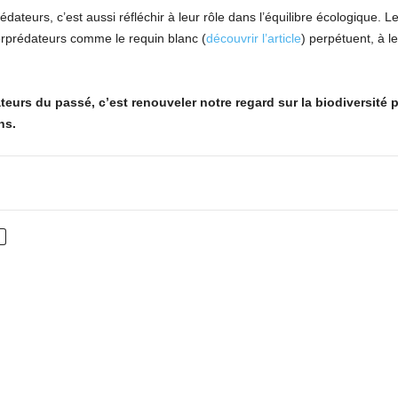
ateurs, c’est aussi réfléchir à leur rôle dans l’équilibre écologique. 
perprédateurs comme le requin blanc (
découvrir l’article
) perpétuent, à 
urs du passé, c’est renouveler notre regard sur la biodiversité p
ns.
nterest
WhatsApp