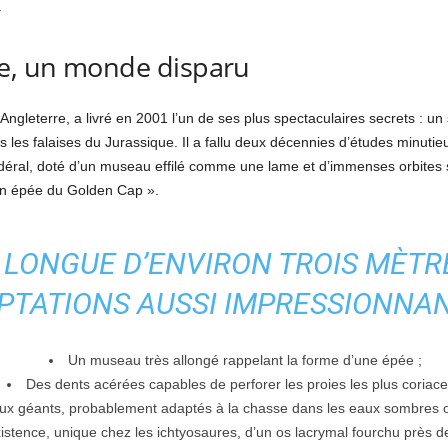
.
me, un monde disparu
d’Angleterre, a livré en 2001 l’un de ses plus spectaculaires secrets : un 
es falaises du Jurassique. Il a fallu deux décennies d’études minutieus
idéral, doté d’un museau effilé comme une lame et d’immenses orbites s
gon épée du Golden Cap ».
 LONGUE D’ENVIRON TROIS MÈTRE
PTATIONS AUSSI IMPRESSIONNANT
Un museau très allongé rappelant la forme d’une épée ;
Des dents acérées capables de perforer les proies les plus coriace
ux géants, probablement adaptés à la chasse dans les eaux sombres o
xistence, unique chez les ichtyosaures, d’un os lacrymal fourchu près d