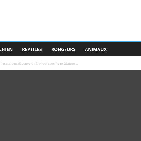
CHIEN
REPTILES
RONGEURS
ANIMAUX
 Jurassique découvert : Xiphodracon, le prédateur...