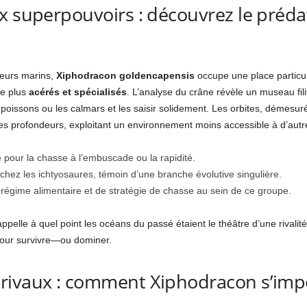
x superpouvoirs : découvrez le préda
teurs marins,
Xiphodracon goldencapensis
occupe une place particuli
re plus
acérés et spécialisés
. L’analyse du crâne révèle un museau fil
poissons ou les calmars et les saisir solidement. Les orbites, démesur
s profondeurs, exploitant un environnement moins accessible à d’aut
pour la chasse à l’embuscade ou la rapidité.
hez les ichtyosaures, témoin d’une branche évolutive singulière.
 régime alimentaire et de stratégie de chasse au sein de ce groupe.
appelle à quel point les océans du passé étaient le théâtre d’une rivalit
 pour survivre—ou dominer.
rivaux : comment Xiphodracon s’impo