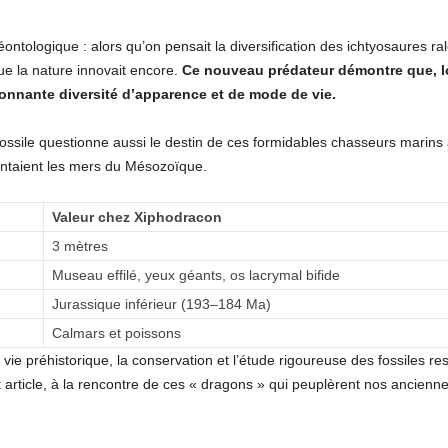
ntologique : alors qu’on pensait la diversification des ichtyosaures ra
e la nature innovait encore.
Ce nouveau prédateur démontre que, lo
tonnante diversité d’apparence et de mode de vie.
 fossile questionne aussi le destin de ces formidables chasseurs mari
antaient les mers du Mésozoïque.
Valeur chez Xiphodracon
3 mètres
Museau effilé, yeux géants, os lacrymal bifide
Jurassique inférieur (193–184 Ma)
Calmars et poissons
e préhistorique, la conservation et l’étude rigoureuse des fossiles res
t article, à la rencontre de ces « dragons » qui peuplèrent nos ancienn