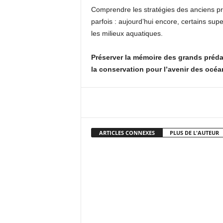
Comprendre les stratégies des anciens préd
parfois : aujourd’hui encore, certains su
les milieux aquatiques.
Préserver la mémoire des grands prédate
la conservation pour l’avenir des océa
Facebook
X
Pi
ARTICLES CONNEXES
PLUS DE L'AUTEUR