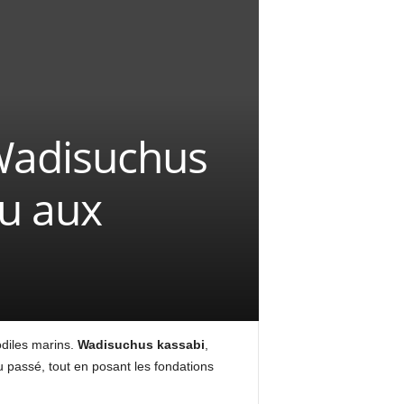
 Wadisuchus
cu aux
odiles marins.
Wadisuchus kassabi
,
du passé, tout en posant les fondations