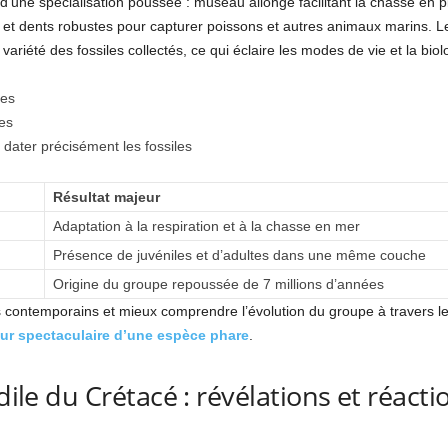
’une spécialisation poussée : museau allongé facilitant la chasse en 
e, et dents robustes pour capturer poissons et autres animaux marins. L
variété des fossiles collectés, ce qui éclaire les modes de vie et la bio
ues
es
dater précisément les fossiles
Résultat majeur
Adaptation à la respiration et à la chasse en mer
Présence de juvéniles et d’adultes dans une même couche
Origine du groupe repoussée de 7 millions d’années
 contemporains et mieux comprendre l’évolution du groupe à travers le
tour spectaculaire d’une espèce phare
.
dile du Crétacé : révélations et réact