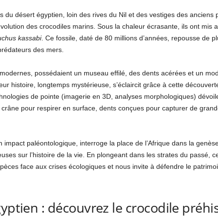
du désert égyptien, loin des rives du Nil et des vestiges des anciens 
’évolution des crocodiles marins. Sous la chaleur écrasante, ils ont mis a
chus kassabi
. Ce fossile, daté de 80 millions d’années, repousse de p
prédateurs des mers.
 modernes, possédaient un museau effilé, des dents acérées et un mode
eur histoire, longtemps mystérieuse, s’éclaircit grâce à cette découverte
nologies de pointe (imagerie en 3D, analyses morphologiques) dévoile
u crâne pour respirer en surface, dents conçues pour capturer de grand
 impact paléontologique, interroge la place de l’Afrique dans la genèse
uses sur l’histoire de la vie. En plongeant dans les strates du passé, c
 espèces face aux crises écologiques et nous invite à défendre le patri
yptien : découvrez le crocodile préhis