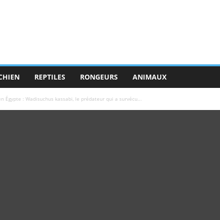
CHIEN
REPTILES
RONGEURS
ANIMAUX
en Égypte : Wadisuchus kassabi, le prédateur qui a survécu...