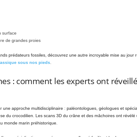
n surface
ure de grandes proies
ds prédateurs fossiles, découvrez une autre incroyable mise au jour 
rassique sous nos pieds
.
es : comment les experts ont réveil
 une approche multidisciplinaire : paléontologues, géologues et spécia
use du crocodilien. Les scans 3D du crâne et des mâchoires ont révélé
l au monde marin préhistorique.