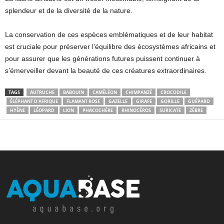
splendeur et de la diversité de la nature.
La conservation de ces espèces emblématiques et de leur habitat
est cruciale pour préserver l’équilibre des écosystèmes africains et
pour assurer que les générations futures puissent continuer à
s’émerveiller devant la beauté de ces créatures extraordinaires.
TAGS
AUTRUCHE
BABOUIN
CAMÉLÉON
CHIMPANZÉ
CROCODILE
ÉLÉPHANT D'AFRIQUE
FLAMANT ROSE
GAZELLE
GIRAFE
GORILLE
GUÉPARD
HYÈNE
LÉOPARD
LION
PHACOCHÈRE
RHINOCÉROS
SURICATE
ZÈBRE
Facebook
X
Pinterest
WhatsApp