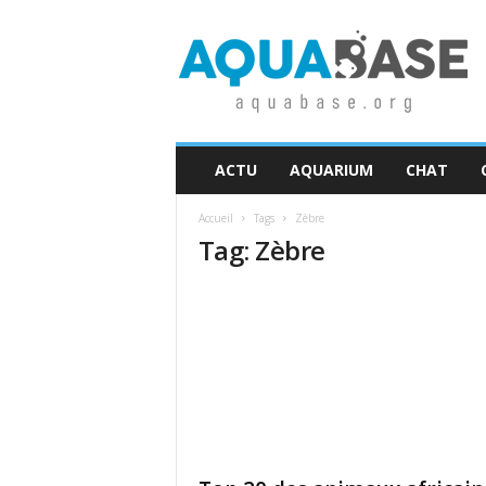
A
q
u
a
b
a
s
ACTU
AQUARIUM
CHAT
e
Accueil
Tags
Zèbre
Tag: Zèbre