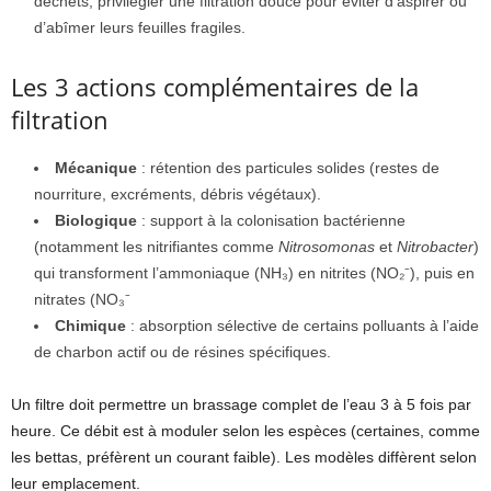
déchets, privilégier une filtration douce pour éviter d’aspirer ou
d’abîmer leurs feuilles fragiles.
Les 3 actions complémentaires de la
filtration
Mécanique
: rétention des particules solides (restes de
nourriture, excréments, débris végétaux).
Biologique
: support à la colonisation bactérienne
(notamment les nitrifiantes comme
Nitrosomonas
et
Nitrobacter
)
qui transforment l’ammoniaque (NH₃) en nitrites (NO₂⁻), puis en
nitrates (NO₃⁻
Chimique
: absorption sélective de certains polluants à l’aide
de charbon actif ou de résines spécifiques.
Un filtre doit permettre un brassage complet de l’eau 3 à 5 fois par
heure. Ce débit est à moduler selon les espèces (certaines, comme
les bettas, préfèrent un courant faible). Les modèles diffèrent selon
leur emplacement.