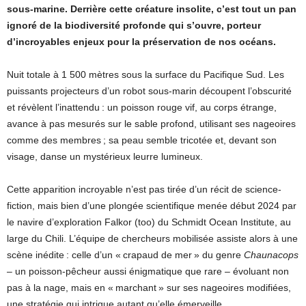
sous-marine. Derrière cette créature insolite, c’est tout un pan
ignoré de la biodiversité profonde qui s’ouvre, porteur
d’incroyables enjeux pour la préservation de nos océans.
Nuit totale à 1 500 mètres sous la surface du Pacifique Sud. Les
puissants projecteurs d’un robot sous-marin découpent l’obscurité
et révèlent l’inattendu : un poisson rouge vif, au corps étrange,
avance à pas mesurés sur le sable profond, utilisant ses nageoires
comme des membres ; sa peau semble tricotée et, devant son
visage, danse un mystérieux leurre lumineux.
Cette apparition incroyable n’est pas tirée d’un récit de science-
fiction, mais bien d’une plongée scientifique menée début 2024 par
le navire d’exploration Falkor (too) du Schmidt Ocean Institute, au
large du Chili. L’équipe de chercheurs mobilisée assiste alors à une
scène inédite : celle d’un « crapaud de mer » du genre
Chaunacops
– un poisson-pêcheur aussi énigmatique que rare – évoluant non
pas à la nage, mais en « marchant » sur ses nageoires modifiées,
une stratégie qui intrigue autant qu’elle émerveille.