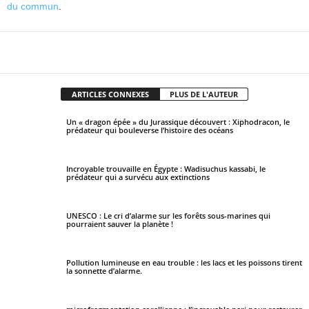
du commun
.
Facebook
X
Pinterest
WhatsApp
ARTICLES CONNEXES
PLUS DE L'AUTEUR
Un « dragon épée » du Jurassique découvert : Xiphodracon, le
prédateur qui bouleverse l’histoire des océans
Incroyable trouvaille en Égypte : Wadisuchus kassabi, le
prédateur qui a survécu aux extinctions
UNESCO : Le cri d’alarme sur les forêts sous-marines qui
pourraient sauver la planète !
Pollution lumineuse en eau trouble : les lacs et les poissons tirent
la sonnette d’alarme.