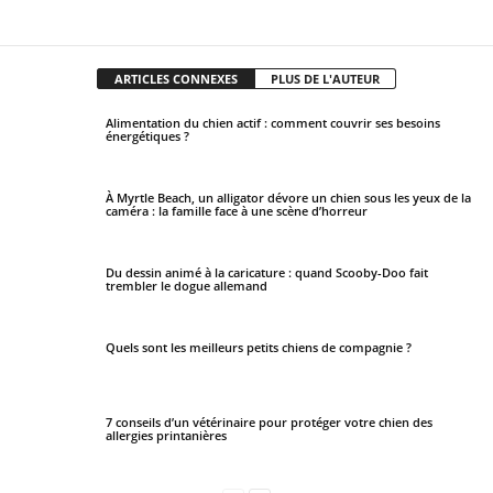
Facebook
X
Pinterest
WhatsApp
ARTICLES CONNEXES
PLUS DE L'AUTEUR
Alimentation du chien actif : comment couvrir ses besoins
énergétiques ?
À Myrtle Beach, un alligator dévore un chien sous les yeux de la
caméra : la famille face à une scène d’horreur
Du dessin animé à la caricature : quand Scooby-Doo fait
trembler le dogue allemand
Quels sont les meilleurs petits chiens de compagnie ?
7 conseils d’un vétérinaire pour protéger votre chien des
allergies printanières