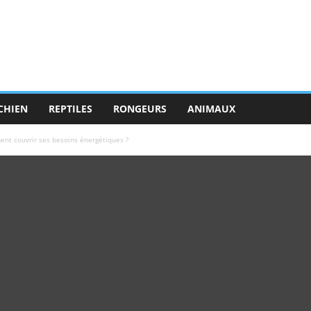
CHIEN
REPTILES
RONGEURS
ANIMAUX
ent couvrir ses besoins énergétiques ?