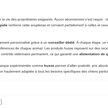
ier la vie des propriétaires exigeants. Aucun abonnement n’est requis
apide
renforce cette souplesse et convient parfaitement à celles et ceux
nement personnalisé grâce à un
conseiller dédié
. À chaque étape, un 
éférences de chaque animal. Les produits husse reposent sur des recet
 contrôle vétérinaire permanent, ce qui garantit une
alimentation de q
marque expérimentée comme
husse
permet d’allier praticité, prix abord
ion hautement adaptée à tous les besoins spécifiques des chiens particu
nterest
WhatsApp