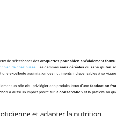
cieux de sélectionner des
croquettes pour chien spécialement formu
r chien de chez husse
. Les gammes
sans céréales
ou
sans gluten
so
ant une excellente assimilation des nutriments indispensables à sa vigueu
lement un rôle clé : privilégier des produits issus d’une
fabrication fr
e choix a aussi un impact positif sur la
conservation
et la praticité au qu
otidienne et adapter la nutrition