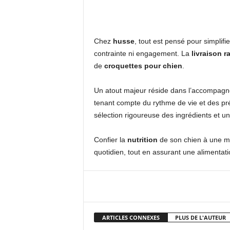
Chez
husse
, tout est pensé pour simplif
contrainte ni engagement. La
livraison r
de
croquettes pour chien
.
Un atout majeur réside dans l’accompag
tenant compte du rythme de vie et des pr
sélection rigoureuse des ingrédients et un
Confier la
nutrition
de son chien à une 
quotidien, tout en assurant une alimentat
Facebook
X
Pi
ARTICLES CONNEXES
PLUS DE L'AUTEUR