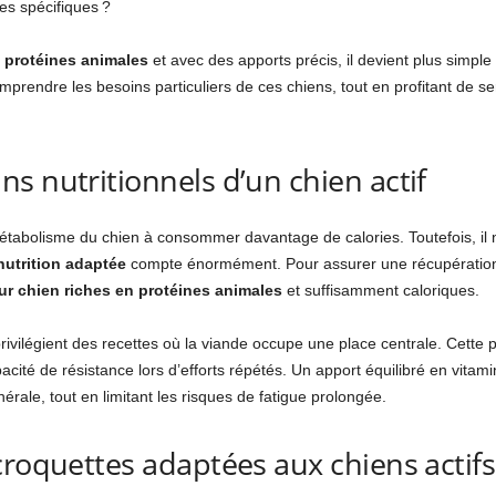
es spécifiques ?
n protéines animales
et avec des apports précis, il devient plus sim
comprendre les besoins particuliers de ces chiens, tout en profitant de s
s nutritionnels d’un chien actif
tabolisme du chien à consommer davantage de calories. Toutefois, il n
nutrition adaptée
compte énormément. Pour assurer une récupération op
ur chien riches en protéines animales
et suffisamment caloriques.
rivilégient des recettes où la viande occupe une place centrale. Cette p
acité de résistance lors d’efforts répétés. Un apport équilibré en vitam
rale, tout en limitant les risques de fatigue prolongée.
croquettes adaptées aux chiens actifs