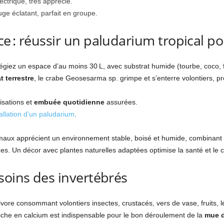
ectrique, très apprécié.
uge éclatant, parfait en groupe.
e : réussir un paludarium tropical p
ilégiez un espace d’au moins 30 L, avec substrat humide (tourbe, coco, 
t terrestre
, le crabe Geosesarma sp. grimpe et s’enterre volontiers, pro
sations et
embuée quotidienne
assurées.
tallation d’un paludarium
.
imaux apprécient un environnement stable, boisé et humide, combinant 
ues. Un décor avec plantes naturelles adaptées optimise la santé et l
soins des invertébrés
ore consommant volontiers insectes, crustacés, vers de vase, fruits, l
iche en calcium est indispensable pour le bon déroulement de la
mue d