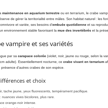
la
maintenance en aquarium terrestre
ou en terrarium, le crabe vampi
serve de gérer la territorialité entre mâles. Son habitat naturel : les f
omnivore et variée, ses besoins d’
embuée quotidienne
et sa reprodu
un environnement stable favorisant la
mue des invertébrés
et la prés
be vampire et ses variétés
ngue par sa
carapace colorée
(violet, noir, jaune ou rouge, selon la v
3 cm adulte). Essentiellement nocturne, ce
crabe vivant en terrarium
af
n présence d’autres crabes de son espèce.
différences et choix
oir, tache jaune, yeux fluorescents, tempérament pacifique.
: nuances vives bicolores, plus rare.
ce orange-noir intense.