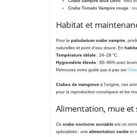
Crabe vampire Blue Devil
: bleu él
Crabe Tomato Vampire rouge
: ro
Habitat et maintenanc
Pour le
paludarium crabe vampire
, priv
naturelles et point d’eau douce. En
habita
Température idéale
: 24–28 °C.
Hygrométrie élevée
: 80–90% avec brumi
Retrouvez notre guide pas à pas sur
l’ins
Crabes de mangrove
à l’origine, ces an
pour la reproduction ovovivipare et les m
Alimentation, mue et 
Ce
crabe nocturne sociable
est un omniv
spécialisés : une
alimentation variée
et r