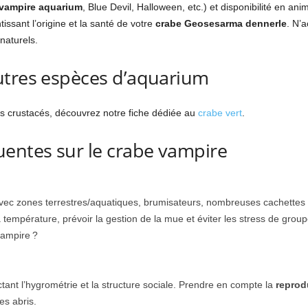
 vampire aquarium
, Blue Devil, Halloween, etc.) et disponibilité en an
ssant l’origine et la santé de votre
crabe Geosesarma dennerle
. N’
naturels.
utres espèces d’aquarium
s crustacés, découvrez notre fiche dédiée au
crabe vert
.
uentes sur le crabe vampire
ec zones terrestres/aquatiques, brumisateurs, nombreuses cachettes n
la température, prévoir la gestion de la mue et éviter les stress de group
vampire ?
ant l’hygrométrie et la structure sociale. Prendre en compte la
reprod
es abris.