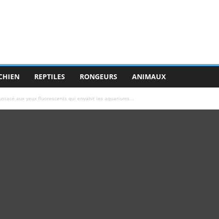
CHIEN
REPTILES
RONGEURS
ANIMAUX
rustacé aux yeux fluorescents qui envahit les aquariums...