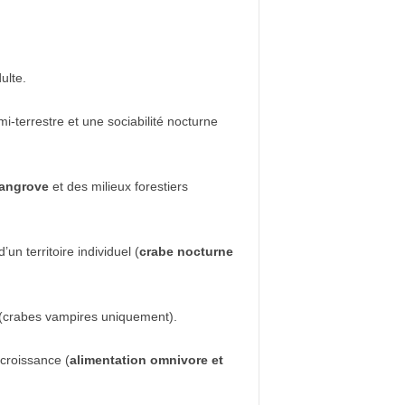
ulte.
i-terrestre et une sociabilité nocturne
angrove
et des milieux forestiers
un territoire individuel (
crabe nocturne
(crabes vampires uniquement).
 croissance (
alimentation omnivore et