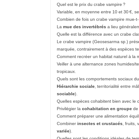
Quel est le prix du crabe vampire ?
Variable, en moyenne entre 10 et 30 €, sel
Combien de fois un crabe vampire mue-t-i
La
mue des invertébrés
a lieu généraleme
Quelle est la différence avec un crabe cla
Le crabe vampire (Geosesarma sp.) pré
marquée, contrairement à des espèces tell
Comment recréer un habitat naturel à la 
Veiller à une alternance zones humides/terr
tropicaux.
Quels sont les comportements sociaux du
Hiérarchie sociale
, territorialité entre 
sociable
).
Quelles espèces cohabitent bien avec le 
Privilégier la
cohabitation en groupe
de 
Comment préparer une alimentation équil
Combiner
insectes et crustacés
, fruits
variée
).
Quelles sont les conditions idéales de tem