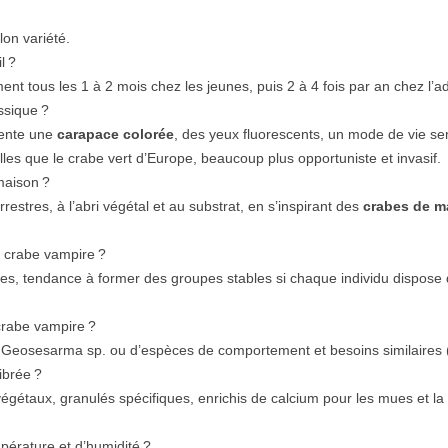
on variété.
l ?
nt tous les 1 à 2 mois chez les jeunes, puis 2 à 4 fois par an chez l’ad
ssique ?
sente une
carapace colorée
, des yeux fluorescents, un mode de vie sem
es que le crabe vert d’Europe, beaucoup plus opportuniste et invasif.
maison ?
estres, à l’abri végétal et au substrat, en s’inspirant des
crabes de m
 crabe vampire ?
mâles, tendance à former des groupes stables si chaque individu dispose d’
crabe vampire ?
Geosesarma sp. ou d’espèces de comportement et besoins similaires 
ibrée ?
, végétaux, granulés spécifiques, enrichis de calcium pour les mues et la
pérature et d’humidité ?