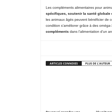
Les compléments alimentaires pour anima
spécifiques, soutenir la santé globale
les animaux âgés peuvent bénéficier de co
condition s’améliorer grâce à des oméga-3
compléments
dans l’alimentation d’un an
Facebook
X
Pi
ARTICLES CONNEXES
PLUS DE L'AUTEUR
Pourquoi prendre une
22 voiture