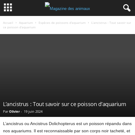
Accueil
Aquarium
Espèces de poissons d'aquarium
L’ancistrus : Tout savoir sur
ce poisson d’aquarium
L’ancistrus : Tout savoir sur ce poisson d’aquarium
Par
Olivier
-
19 juin 2024
Ancistrus dolichopterus
L’ancistrus ou Ancistrus Dolichopterus est un poisson répandu dans
nos aquariums. Il est reconnaissable par son corps noir tacheté, et