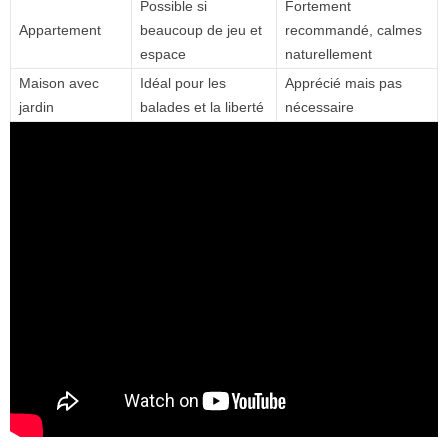
Possible si
Fortement
Appartement
beaucoup de jeu et
recommandé, calmes
espace
naturellement
Maison avec
Idéal pour les
Apprécié mais pas
jardin
balades et la liberté
nécessaire