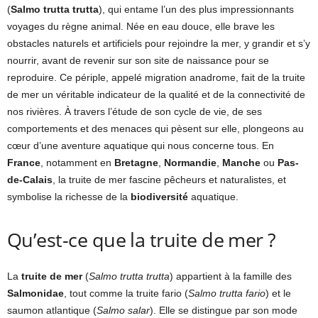
(
Salmo trutta trutta
), qui entame l’un des plus impressionnants
voyages du règne animal. Née en eau douce, elle brave les
obstacles naturels et artificiels pour rejoindre la mer, y grandir et s’y
nourrir, avant de revenir sur son site de naissance pour se
reproduire. Ce périple, appelé migration anadrome, fait de la truite
de mer un véritable indicateur de la qualité et de la connectivité de
nos rivières. À travers l’étude de son cycle de vie, de ses
comportements et des menaces qui pèsent sur elle, plongeons au
cœur d’une aventure aquatique qui nous concerne tous. En
France
, notamment en
Bretagne
,
Normandie
,
Manche
ou
Pas-
de-Calais
, la truite de mer fascine pêcheurs et naturalistes, et
symbolise la richesse de la
biodiversité
aquatique.
Qu’est-ce que la truite de mer ?
La
truite de mer
(
Salmo trutta trutta
) appartient à la famille des
Salmonidae
, tout comme la truite fario (
Salmo trutta fario
) et le
saumon atlantique (
Salmo salar
). Elle se distingue par son mode