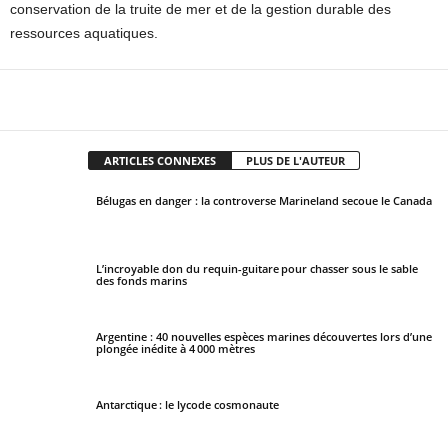
conservation de la truite de mer et de la gestion durable des
ressources aquatiques.
Facebook
X
Pinterest
WhatsApp
ARTICLES CONNEXES
PLUS DE L'AUTEUR
Bélugas en danger : la controverse Marineland secoue le Canada
L’incroyable don du requin-guitare pour chasser sous le sable
des fonds marins
Argentine : 40 nouvelles espèces marines découvertes lors d’une
plongée inédite à 4 000 mètres
Antarctique : le lycode cosmonaute