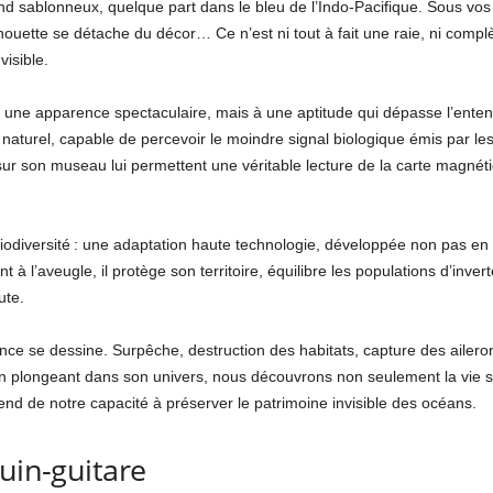
nd sablonneux, quelque part dans le bleu de l’Indo-Pacifique. Sous vo
lhouette se détache du décor… Ce n’est ni tout à fait une raie, ni complè
visible.
à une apparence spectaculaire, mais à une aptitude qui dépasse l’entend
 naturel, capable de percevoir le moindre signal biologique émis par le
r son museau lui permettent une véritable lecture de la carte magnéti
iodiversité : une adaptation haute technologie, développée non pas en l
 à l’aveugle, il protège son territoire, équilibre les populations d’inver
ute.
nce se dessine. Surpêche, destruction des habitats, capture des aileron
En plongeant dans son univers, nous découvrons non seulement la vie s
nd de notre capacité à préserver le patrimoine invisible des océans.
uin-guitare