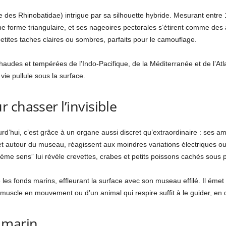
lle des Rhinobatidae) intrigue par sa silhouette hybride. Mesurant entre
n une forme triangulaire, et ses nageoires pectorales s’étirent comme des
 petites taches claires ou sombres, parfaits pour le camouflage.
audes et tempérées de l’Indo-Pacifique, de la Méditerranée et de l’Atlan
vie pullule sous la surface.
 chasser l’invisible
ourd’hui, c’est grâce à un organe aussi discret qu’extraordinaire : ses a
e et autour du museau, réagissent aux moindres variations électriques 
ème sens” lui révèle crevettes, crabes et petits poissons cachés sous p
ne les fonds marins, effleurant la surface avec son museau effilé. Il ém
un muscle en mouvement ou d’un animal qui respire suffit à le guider, en q
 marin