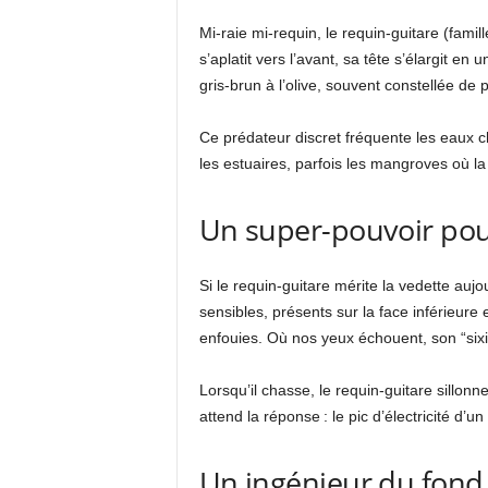
Mi-raie mi-requin, le requin-guitare (fami
s’aplatit vers l’avant, sa tête s’élargit e
gris-brun à l’olive, souvent constellée de
Ce prédateur discret fréquente les eaux ch
les estuaires, parfois les mangroves où la 
Un super-pouvoir pour
Si le requin-guitare mérite la vedette auj
sensibles, présents sur la face inférieur
enfouies. Où nos yeux échouent, son “sixi
Lorsqu’il chasse, le requin-guitare sillon
attend la réponse : le pic d’électricité d’
Un ingénieur du fond