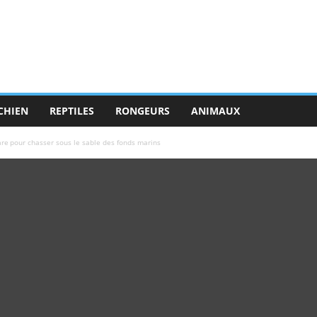
CHIEN
REPTILES
RONGEURS
ANIMAUX
are pour chasser sous le sable des fonds marins