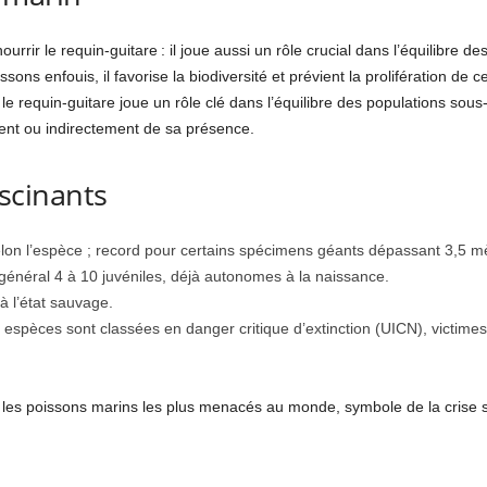
urrir le requin-guitare : il joue aussi un rôle crucial dans l’équilibre 
ssons enfouis, il favorise la biodiversité et prévient la prolifération d
 le requin-guitare joue un rôle clé dans l’équilibre des populations sous
t ou indirectement de sa présence.
ascinants
elon l’espèce ; record pour certains spécimens géants dépassant 3,5 m
général 4 à 10 juvéniles, déjà autonomes à la naissance.
à l’état sauvage.
 espèces sont classées en danger critique d’extinction (UICN), victimes
i les poissons marins les plus menacés au monde, symbole de la crise si