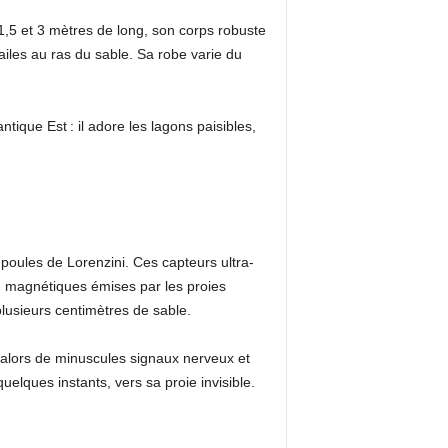
 1,5 et 3 mètres de long, son corps robuste
 ailes au ras du sable. Sa robe varie du
tique Est : il adore les lagons paisibles,
mpoules de Lorenzini. Ces capteurs ultra-
ou magnétiques émises par les proies
lusieurs centimètres de sable.
et alors de minuscules signaux nerveux et
uelques instants, vers sa proie invisible.