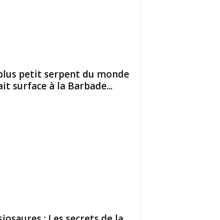
plus petit serpent du monde
ait surface à la Barbade...
siosaures : Les secrets de la