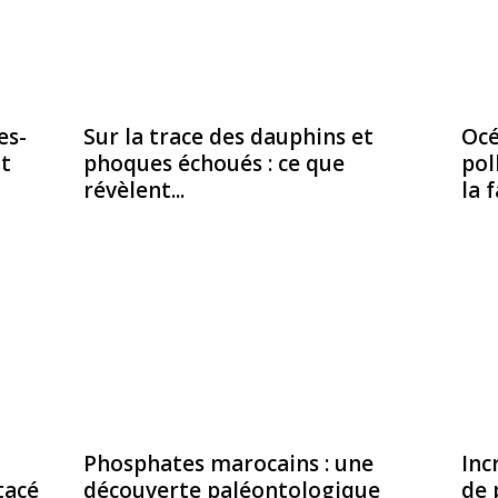
es-
Sur la trace des dauphins et
Océ
nt
phoques échoués : ce que
pol
révèlent...
la f
Phosphates marocains : une
Inc
tacé
découverte paléontologique
de 