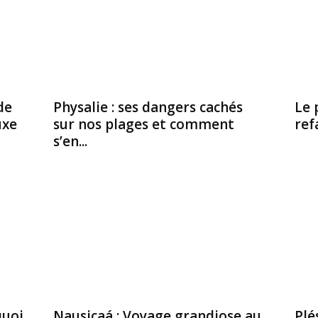
de
Physalie : ses dangers cachés
Le 
uxe
sur nos plages et comment
ref
s’en...
quoi
Nausicaá : Voyage grandiose au
Plé