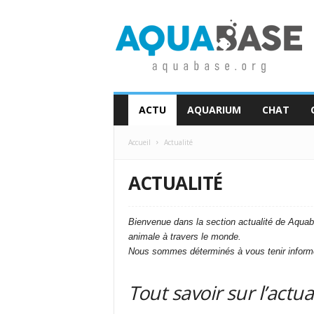
A
q
u
a
b
a
s
ACTU
AQUARIUM
CHAT
e
Accueil
Actualité
ACTUALITÉ
Bienvenue dans la section actualité de Aquaba
animale à travers le monde.
Nous sommes déterminés à vous tenir informé 
Tout savoir sur l’actu