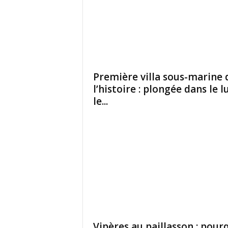
Première villa sous-marine 
l’histoire : plongée dans le l
le...
Vipères au paillasson : pour