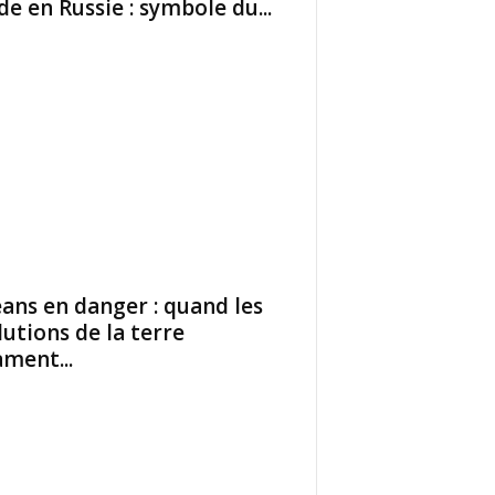
de en Russie : symbole du...
ans en danger : quand les
lutions de la terre
ament...