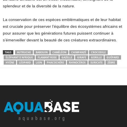
splendeur et de la diversité de la nature.
La conservation de ces espèces emblématiques et de leur habitat
est cruciale pour préserver l’équilibre des écosystèmes africains et
pour assurer que les générations futures puissent continuer à
s’émerveiller devant la beauté de ces créatures extraordinaires.
TAGS
AUTRUCHE
BABOUIN
CAMÉLÉON
CHIMPANZÉ
CROCODILE
ÉLÉPHANT D'AFRIQUE
FLAMANT ROSE
GAZELLE
GIRAFE
GORILLE
GUÉPARD
HYÈNE
LÉOPARD
LION
PHACOCHÈRE
RHINOCÉROS
SURICATE
ZÈBRE
Facebook
X
Pinterest
WhatsApp