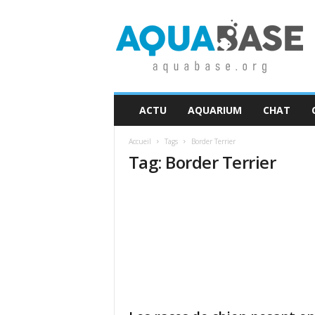
A
q
u
a
b
a
s
ACTU
AQUARIUM
CHAT
e
Accueil
Tags
Border Terrier
Tag: Border Terrier