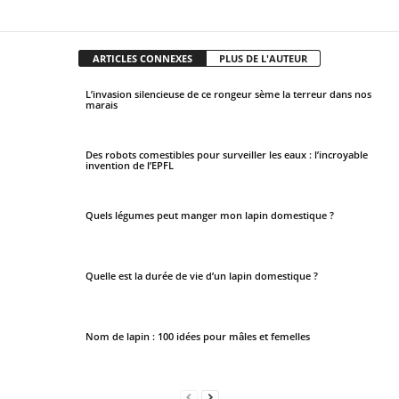
Facebook
X
Pinterest
WhatsApp
ARTICLES CONNEXES
PLUS DE L'AUTEUR
L’invasion silencieuse de ce rongeur sème la terreur dans nos
marais
Des robots comestibles pour surveiller les eaux : l’incroyable
invention de l’EPFL
Quels légumes peut manger mon lapin domestique ?
Quelle est la durée de vie d’un lapin domestique ?
Nom de lapin : 100 idées pour mâles et femelles