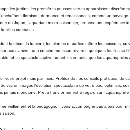
eloppe les jardins, les premières pousses vertes apparaissent discrète
 s’enchaînent floraison, dormance et renaissances, comme un paysage m
nue du Japon, l’aquarium micro-saisonnier, propose une expérience im
familles curieuses.
dont le décor, la lumière, les plantes et parfois même les poissons, su
surface s’anime, une souche moussue reverdit, quelques feuilles se flét
palpable, et ce spectacle captive autant les enfants, que les aquariophile
otre projet mois par mois. Profitez de nos conseils pratiques, de cale
Suivez en images l’évolution spectaculaire de votre bac, optimisez soin
us jamais monotone. Prêt à transformer votre regard sur l’aquariophilie
l’émerveillement et la pédagogie. Il vous accompagne pas à pas pour mi
 saison.