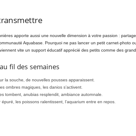
 transmettre
ières apporte aussi une nouvelle dimension à votre passion : partag
communauté Aquabase. Pourquoi ne pas lancer un petit carnet-photo ou
deviennent vite un support éducatif apprécié des petits comme des grand
au fil des semaines
ur la souche, de nouvelles pousses apparaissent.
t des ombres magiques, les danios s’activent.
tes tombent, anubias resplendit, ambiance automnale.
r épuré, les poissons ralentissent, l’aquarium entre en repos.