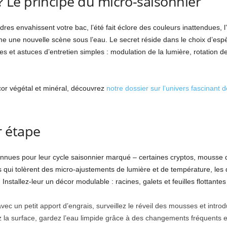
Le principe du micro-saisonnier
es envahissent votre bac, l’été fait éclore des couleurs inattendues, l’
hme une nouvelle scène sous l’eau. Le secret réside dans le choix d’es
s et astuces d’entretien simples : modulation de la lumière, rotation de
cor végétal et minéral, découvrez
notre dossier sur l’univers fascinant 
 étape
onnues pour leur cycle saisonnier marqué – certaines cryptos, mousse 
s qui tolèrent des micro-ajustements de lumière et de température, les d
Installez-leur un décor modulable : racines, galets et feuilles flottante
ec un petit apport d’engrais, surveillez le réveil des mousses et intro
z la surface, gardez l’eau limpide grâce à des changements fréquents et 