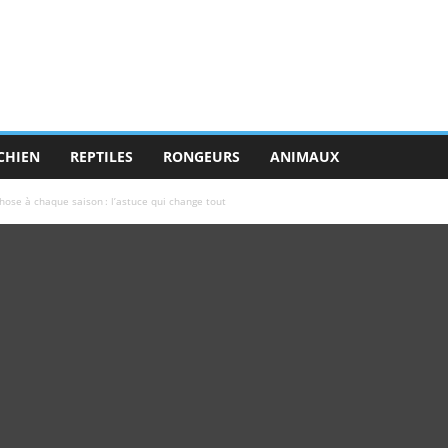
CHIEN
REPTILES
RONGEURS
ANIMAUX
se à chaque saison : l’astuce qui change tout