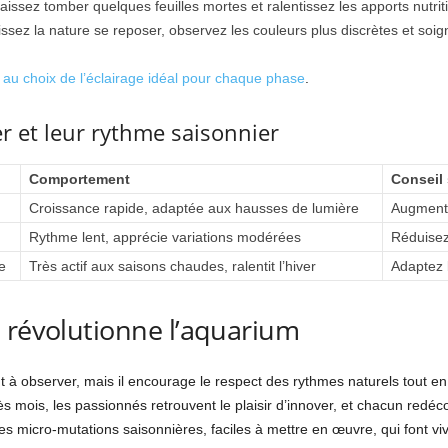
laissez tomber quelques feuilles mortes et ralentissez les apports nutri
ssez la nature se reposer, observez les couleurs plus discrètes et soig
 au choix de l’éclairage idéal pour chaque phase
.
er et leur rythme saisonnier
Comportement
Conseil 
Croissance rapide, adaptée aux hausses de lumière
Augmente
Rythme lent, apprécie variations modérées
Réduisez
e
Très actif aux saisons chaudes, ralentit l’hiver
Adaptez l
 révolutionne l’aquarium
à observer, mais il encourage le respect des rythmes naturels tout en f
ès mois, les passionnés retrouvent le plaisir d’innover, et chacun redé
 des micro-mutations saisonnières, faciles à mettre en œuvre, qui font v