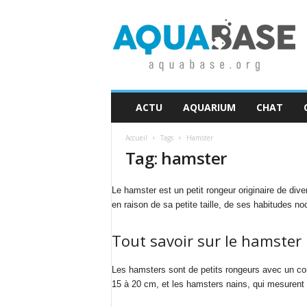
A
q
u
a
b
a
s
ACTU
AQUARIUM
CHAT
e
Accueil
Tags
Hamster
Tag: hamster
Le hamster est un petit rongeur originaire de di
en raison de sa petite taille, de ses habitudes noc
Tout savoir sur le hamster
Les hamsters sont de petits rongeurs avec un cor
15 à 20 cm, et les hamsters nains, qui mesurent 