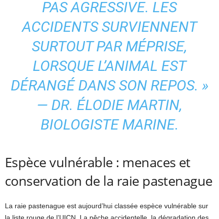
PAS AGRESSIVE. LES
ACCIDENTS SURVIENNENT
SURTOUT PAR MÉPRISE,
LORSQUE L’ANIMAL EST
DÉRANGÉ DANS SON REPOS. »
— DR. ÉLODIE MARTIN,
BIOLOGISTE MARINE.
Espèce vulnérable : menaces et
conservation de la raie pastenague
La raie pastenague est aujourd’hui classée espèce vulnérable sur
la liste rouge de l’UICN. La pêche accidentelle, la dégradation des