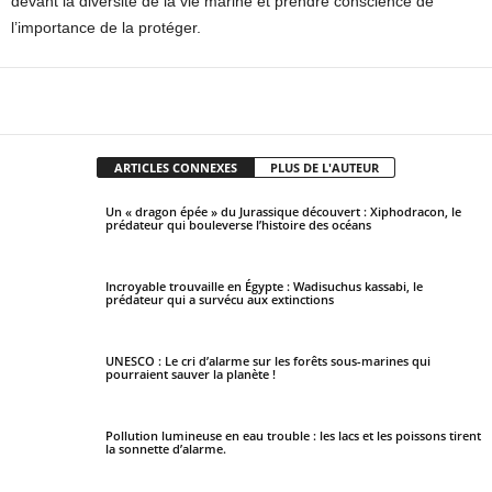
devant la diversité de la vie marine et prendre conscience de
l’importance de la protéger.
Facebook
X
Pinterest
WhatsApp
ARTICLES CONNEXES
PLUS DE L'AUTEUR
Un « dragon épée » du Jurassique découvert : Xiphodracon, le
prédateur qui bouleverse l’histoire des océans
Incroyable trouvaille en Égypte : Wadisuchus kassabi, le
prédateur qui a survécu aux extinctions
UNESCO : Le cri d’alarme sur les forêts sous-marines qui
pourraient sauver la planète !
Pollution lumineuse en eau trouble : les lacs et les poissons tirent
la sonnette d’alarme.