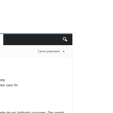
7 jours populaire
org.
nes sans fin.
uverte de ses habitants sauvages. Des grands