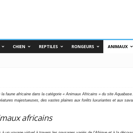
CHIEN
REPTILES
RONGEURS
ANIMAUX
 la faune africaine dans la catégorie « Animaux Africains » du site Aquabase.
éatures majestueuses, des vastes plaines aux forêts luxuriantes et aux sava
imaux africains
 à un voyage virtuel à travers les paysages variés de l’Afrique et à la déco