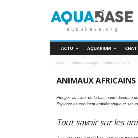
A
q
u
a
b
a
s
ACTU
AQUARIUM
CHAT
e
Accueil
Animaux sauvages
Animaux africains
ANIMAUX AFRICAINS
Plongez au cœur de la fascinante diversité de
Explorez ce continent emblématique et ses cr
Tout savoir sur les an
Dans cette section dédiée, nous vous invitons